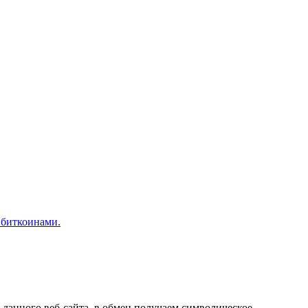
 биткоинами.
данного веб-сайта, в обмен получаем символическое