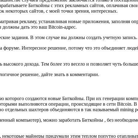
зарабатываете Биткойны с этих рекламных сайтов, оплачивая сво
к некоторых сайтов, с моей точки зрения, интересных.
матривая рекламу, устанавливая новые приложения, заполняя оп
 должны дать это ваш Bitcoin-адрес.
ские задания. В этом случае вы должны создать учетную запись.
 форуме. Интересное решение, потому что это объединяет людей,
 высокого дохода. Тем более это весело и позволяет чуть больше 
логичное решение, дайте знать в комментарии.
щью которого создаются новые Биткойны. При их генерации комп
 которыми выполняются операции, происходящие в сети Bitcoin. В
тво отдельных шахтеров объединяются в так называемый mining 
енный компьютер), можно заработать Биткойны , без необходим
и, некоторые майнеры придумали этим теплом попутно отаплива