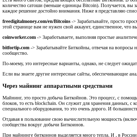
количество сатоши (меньше единицы Bitcoin). Получается, вы 
каждое решение достойно внимания. Ниже я представляю списо
freedigitalmoney.com/en/Bitcoins
-> Зарабатывайте, просто прос
этой странице вам не нужен свой аккаунт, единственное, что вы
coinworker.com
-> Заработываете, выполняя простые аналитиче
bitfortip.com
-> Зарабатывайте Биткойны, отвечая на вопросы на
сообщество.
По-моему, это интересные варианты, однако, не следует ожидать
Если вы знаете другие интересные сайты, обеспечивающие ана
Через майнинг аппаратными средствами
Майнинг, это просто добыча Биткойнов. Это процесс, с помо
блоков, то есть blockchain. Он служит для хранения данных, с
специального оборудования, то это очень дорого. И большинс
Отдавая в пользование свою вычислительную мощность (включ
сообщества вокруг добычи Биткоинов.
При майнинге биткоинов выделяется много тепла. И , в Росси