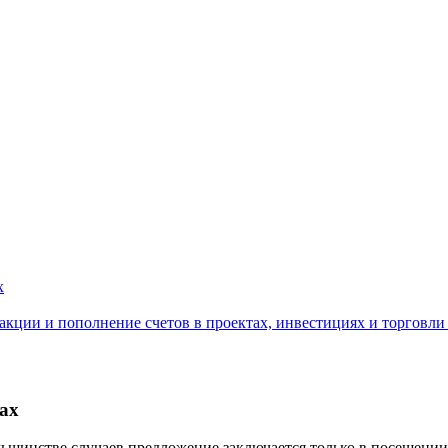
х
закции и пополнение счетов в проектах, инвестициях и торговли
ах
ьшинстве случаев предложение заключается только в посещении 