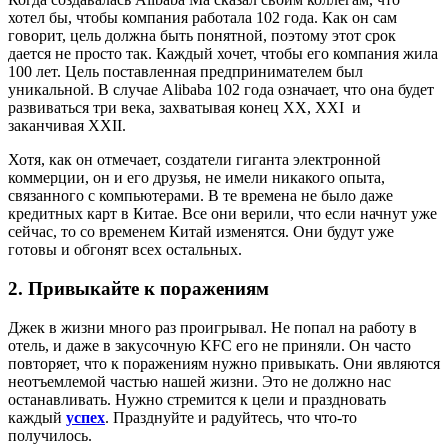
хотел бы, чтобы компания работала 102 года. Как он сам
говорит, цель должна быть понятной, поэтому этот срок
дается не просто так. Каждый хочет, чтобы его компания жила
100 лет. Цель поставленная предпринимателем был
уникальной. В случае Alibaba 102 года означает, что она будет
развиваться три века, захватывая конец XX, XXI и
заканчивая XXII.
Хотя, как он отмечает, создатели гиганта электронной
коммерции, он и его друзья, не имели никакого опыта,
связанного с компьютерами. В те времена не было даже
кредитных карт в Китае. Все они верили, что если начнут уже
сейчас, то со временем Китай изменятся. Они будут уже
готовы и обгонят всех остальных.
2. Привыкайте к поражениям
Джек в жизни много раз проигрывал. Не попал на работу в
отель, и даже в закусочную KFC его не приняли. Он часто
повторяет, что к поражениям нужно привыкать. Они являются
неотъемлемой частью нашей жизни. Это не должно нас
останавливать. Нужно стремится к цели и праздновать
каждый
успех
. Празднуйте и радуйтесь, что что-то
получилось.