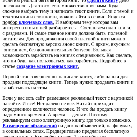
Если вы решили быть автором книг, то
сделать книгу
дело
не сложное. Для этого есть множество программ. Куда
сложнее выбрать тему и написать текст книги. Если с темой и
текстом книги сложности, можно зайти в сервис Яндекса
подбор
ключевых слов
.
И выбираем тему которая вам
интересна и вы в ней разбираетесь. Составляем план книги,
с разделами. И самое главное книга должна быть полезной
читателям. Для продвижения своей платной книги можно
сделать бесплатную версию анонс книги. С ярким, вкусным
описанием, без дополнительных бонусов. Большая
возможность заработать на книгах специальных. Как сделать,
что ни будь, как пользоваться, как заработать. Подробнее в
статье
создание электронных книг
.
Первый этап завершен вы написали книгу, либо нашли для
продажи подходящие книги. Теперь нужно продавать книги и
зарабатывать на этом.
Если у вас есть сайт, размешаем рекламный текст с картинкой
на сайте. И все! Нет далеко не все. На сайт приходит
определенное количество человек. И что бы продать книгу
надо много времени. А время — деньги. Поэтому
рекламируем свою электронную книгу, где только возможно.
Размещение объявлений
на досках объявлений, на форумах,
в социальных сетях. Предварительно предлагая бесплатную
версию книги. Все любят халяву. Таким образом,